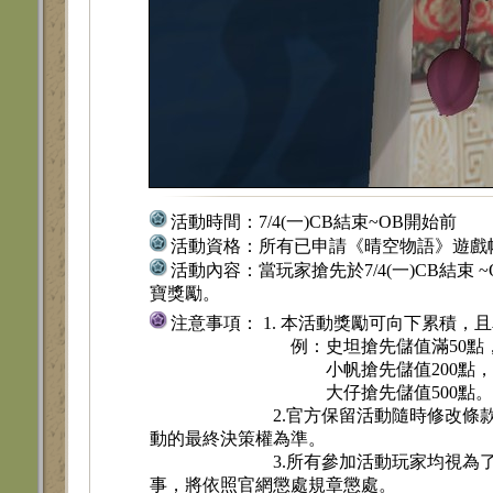
活動時間：
7/4(一)CB結束~OB開始前
活動資格：
所有已申請《晴空物語》遊戲
活動內容：
當玩家搶先於7/4(一)CB結束
寶獎勵。
注意事項： 1. 本活動獎勵可向下累積
例：史坦搶先儲值滿50點，即
小帆搶先儲值200點，即可獲
大仔搶先儲值500點。即可獲
2.官方保留活動隨時修改條款的權利
動的最終決策權為準。
3.所有參加活動玩家均視為了解並
事，將依照官網懲處規章懲處。