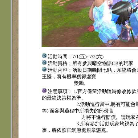
活動時間：
7/1(五)~7/2(六)
活動資格：
所有參與晴空物語CB的玩家
活動內容：
活動日期晚間七點，系統將會
王怪，將有機率獲得虛寶
獎勵。
注意事項： 1.官方保留活動隨時修改條
的最終決策權為準。
2.活動進行當中,將有可能會造
等),而參與過程中所損失的部份官
方將不進行賠償。請玩家在參予
3.所有參加活動玩家均視為了解並
事，將依照官網懲處規章懲處。