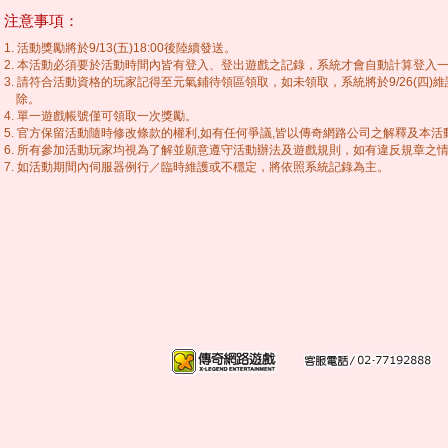
注意事項：
1. 活動獎勵將於9/13(五)18:00後陸續發送。
2. 本活動必須要於活動時間內皆有登入、登出遊戲之記錄，系統才會自動計算登入
3. 請符合活動資格的玩家記得至元氣鋪待領區領取，如未領取，系統將於9/26(
除。
4. 單一遊戲帳號僅可領取一次獎勵。
5. 官方保留活動隨時修改條款的權利,如有任何爭議,皆以傳奇網路公司之解釋及本
6. 所有參加活動玩家均視為了解並願意遵守活動辦法及遊戲規則，如有違反規章之
7. 如活動期間內伺服器例行／臨時維護或不穩定，將依照系統記錄為主。