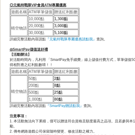
◎元氣特戰隊VIP會員ATM專屬優惠
遊戲名稱
ATM單筆儲值
贈送紅利點數
10,000點
1,300點
20,000點
3,000點
晴空物語
30,000點
5,100點
詳細完整活動內容請點
『元氣特戰隊專屬優惠請點我』
查詢。
◎SmartPay儲值送好禮
【活動辦法】
於活動時間內，凡利用 「SmartPay免手續費」線上儲值付費方式，單筆儲值50、
得相對應之紅利點數唷！！
遊戲名稱
ATM單筆儲值
贈送紅利點數
50點
2點
200點
8點
晴空物語
500點
25點
1,000點
80點
詳細完整活動內容請點
『SmartPay贈請點我』
查詢。
注意事項：
1. 本活動無法向下累積，僅可以贈送符合資格且額度最高之品項。且若參與本
勵。
2. 傳奇網路遊戲公司保留隨時變更、修改活動之權力。