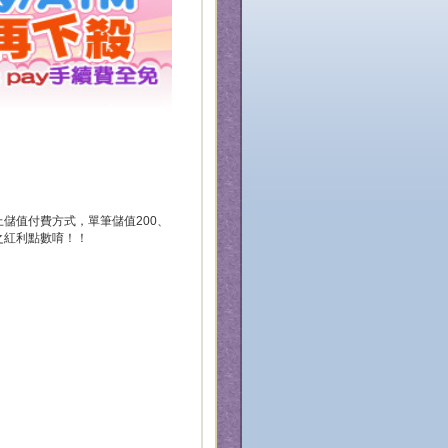
上儲值付費方式，單筆儲值200、
相對應之紅利點數唷！！