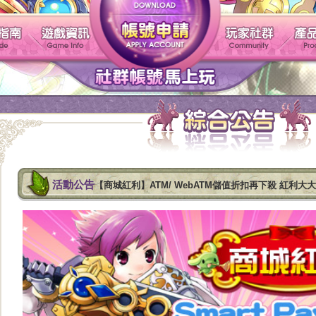
帳號申請
遊戲介紹
新手指南
遊戲資訊
活動公告
【商城紅利】ATM/ WebATM儲值折扣再下殺 紅利大