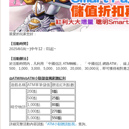
親愛的玩家您好：
【活動時間】
)中午12：01起~
2025/8/18(一
【活動辦法】
於活動時間內，凡利用 「中國信託 ATM轉帳」、「 中國信託 網路ATM」、線
500、1,000、3,000、5,000、10,000、20,000、30,000元，即可獲得
◎ATM/WebATM小額儲值獨家贈紅利
遊戲名稱
ATM單筆儲值
贈送紅利點數
200點
8點
500點
25點
1,000點
80點
晴空物語
3,000點
270點
5,000點
550點
詳細完整活動內容請點
『ATM小額贈請點我』
查詢。