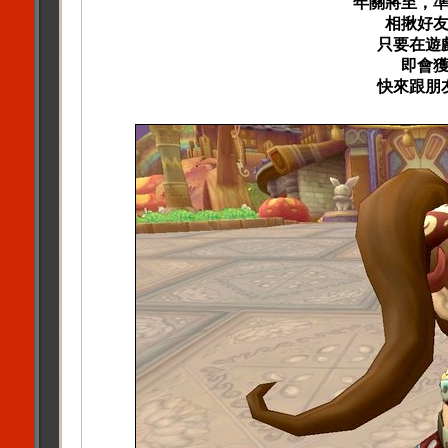
年關將至，
相揪好
只要在遊
即會
快來跟朋