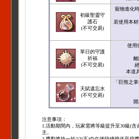
寵物進化
初級聖靈守
護石
若使用本材
(不可交易)
使用
單日的守護
祈福
離
(不可交易)
經
本道
「巨熊之掌
天賦遺忘水
(不可交易)
開
注意事項：
1.活動期間內，玩家需將等級提升至30級(
主。
2.獎勵將統一於2/3(五)中午後陸續發送至