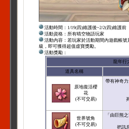
活動時間：
1/19(四)維護後~2/2(四)維護前
活動資格：
所有晴空物語玩家
活動內容：
若玩家於活動期間內遊戲帳號累
級，即可獲得超值虛寶獎勵。
(單一遊
活動獎勵：
龍年行
道具名稱
帶有神奇力
原地復活櫻
花
(不可交易)
「由巨熊之
世界號角
(不可交易)
把訊