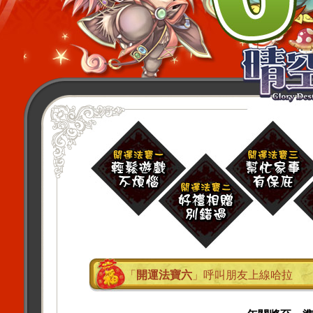
「
開運法寶六
」呼叫朋友上線哈拉