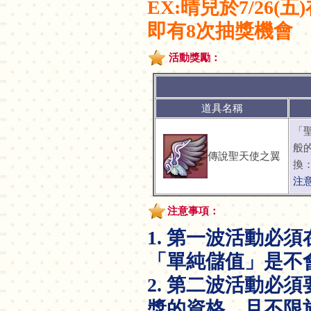
EX:晴兒於7/26(五
即有8次抽獎機會
活動獎勵：
道具名稱
「
般
傳說聖天使之翼
換
注
注意事項：
1. 第一波活動必
「單純儲值」是不
2. 第二波活動必
獎的資格，且不限