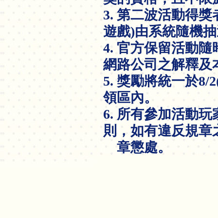
3. 第二波活動得
遊戲)由系統隨機
4. 官方保留活動
網路公司之解釋及
5. 獎勵將統一於8
領區內。
6. 所有參加活動
則，如有違反規章
章懲處。