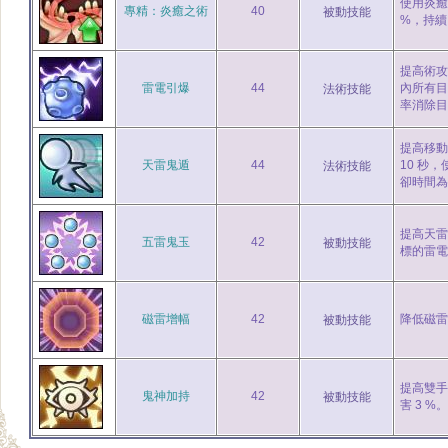
使用炎癒
專精：炎癒之術
40
被動技能
%，持續 
提高術攻值
雷電引爆
44
內所有目
法術技能
率消除目
提高移動
天雷鬼遁
44
10 秒
法術技能
卻時間為 
提高天雷
五雷鬼玉
42
被動技能
標的雷電
磁雷增幅
42
降低磁雷
被動技能
提高雙手
鬼神加持
42
被動技能
害 3 %。