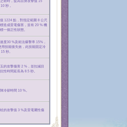
之術時，提高自身攻擊值 15
10 秒 。
 1224 點，對指定範圍 8 公尺
標造成雷電傷害，並有 20 % 機
標一個正性狀態。
速度30 %及術法爆擊率 15%，
，使用技能後失效，此技能固定冷
15 秒。
玉的攻擊傷害 2 %，並扣減目
抗性時間延長為 8.5 秒。
陣冷卻時間 10 %。
杖的攻擊值 3 %及雷電屬性傷