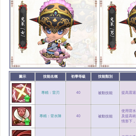
圖示
技能名稱
初學等級
技能類別
專精：雷刃
40
提高震退機
被動技能
使用背水
專精：背水陣
40
及提高術
被動技能
情形下，