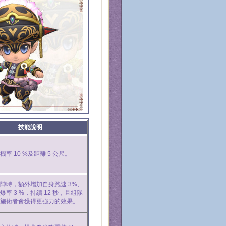
技能說明
率 10 %及距離 5 公尺。
陣時，額外增加自身跑速 3%、
爆率 3 %，持續 12 秒，且組隊
施術者會獲得更強力的效果。