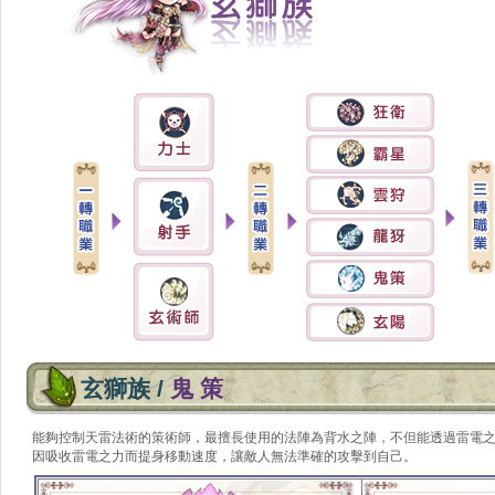
玄獅族 /
鬼 策
能夠控制天雷法術的策術師，最擅長使用的法陣為背水之陣，不但能透過雷電
因吸收雷電之力而提身移動速度，讓敵人無法準確的攻擊到自己。