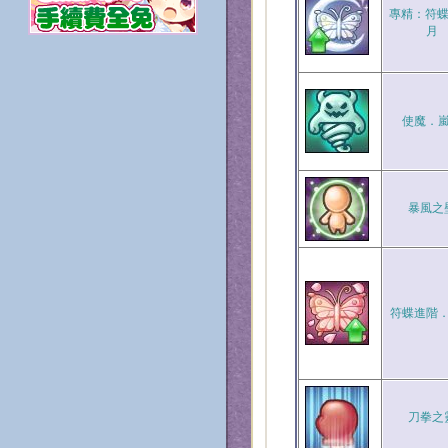
專精：符蝶
月
使魔．
暴風之
符蝶進階
刀拳之